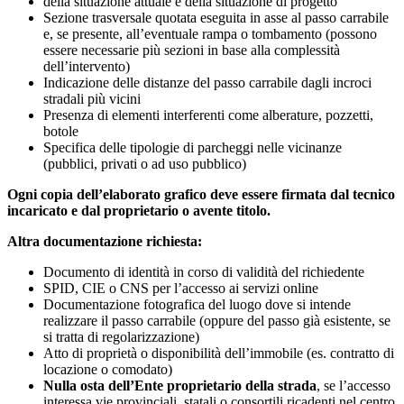
della situazione attuale e della situazione di progetto
Sezione trasversale quotata eseguita in asse al passo carrabile
e, se presente, all’eventuale rampa o tombamento (possono
essere necessarie più sezioni in base alla complessità
dell’intervento)
Indicazione delle distanze del passo carrabile dagli incroci
stradali più vicini
Presenza di elementi interferenti come alberature, pozzetti,
botole
Specifica delle tipologie di parcheggi nelle vicinanze
(pubblici, privati o ad uso pubblico)
Ogni copia dell’elaborato grafico deve essere firmata dal tecnico
incaricato e dal proprietario o avente titolo.
Altra documentazione richiesta:
Documento di identità in corso di validità del richiedente
SPID, CIE o CNS per l’accesso ai servizi online
Documentazione fotografica del luogo dove si intende
realizzare il passo carrabile (oppure del passo già esistente, se
si tratta di regolarizzazione)
Atto di proprietà o disponibilità dell’immobile (es. contratto di
locazione o comodato)
Nulla osta dell’Ente proprietario della strada
, se l’accesso
interessa vie provinciali, statali o consortili ricadenti nel centro