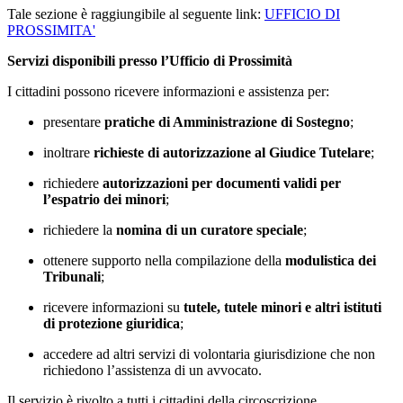
Tale sezione è raggiungibile al seguente link:
UFFICIO DI
PROSSIMITA'
Servizi disponibili presso l’Ufficio di Prossimità
I cittadini possono ricevere informazioni e assistenza per:
presentare
pratiche di Amministrazione di Sostegno
;
inoltrare
richieste di autorizzazione al Giudice Tutelare
;
richiedere
autorizzazioni per documenti validi per
l’espatrio dei minori
;
richiedere la
nomina di un curatore speciale
;
ottenere supporto nella compilazione della
modulistica dei
Tribunali
;
ricevere informazioni su
tutele, tutele minori e altri istituti
di protezione giuridica
;
accedere ad altri servizi di volontaria giurisdizione che non
richiedono l’assistenza di un avvocato.
Il servizio è rivolto a tutti i cittadini della circoscrizione