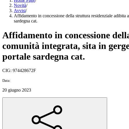
Home Page
/
Novità
/
Avvisi
/
Affidamento in concessione della struttura residenziale adibita a
sardegna cat.
Affidamento in concessione della
comunità integrata, sita in gerge
portale sardegna cat.
CIG: 974428672F
Data:
20 giugno 2023