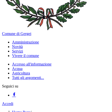
Comune di Gergei
Amministrazione
Novità
Servizi
Vivere il comune
Accesso all'informazione
Acqua
Agricoltura
Tutti gli argomenti...
Seguici su
Accedi